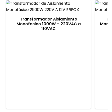
Transformador Aislamiento
Tr
Monofasico 1000W – 220VAC a
Monof
110VAC