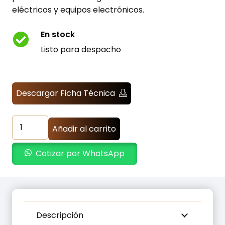
eléctricos y equipos electrónicos.
En stock
Listo para despacho
Descargar Ficha Técnica
Transformador
Añadir al carrito
de
Aislamiento
Cotizar por WhatsApp
Monofásico
2000W
–
220VAC
a
Descripción
110VAC