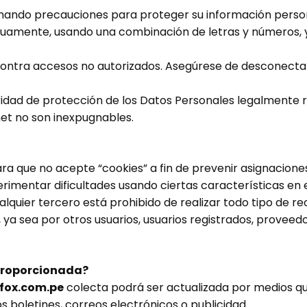
ando precauciones para proteger su información person
uamente, usando una combinación de letras y números, 
contra accesos no autorizados. Asegúrese de desconect
idad de protección de los Datos Personales legalmente r
et no son inexpugnables.
ra que no acepte “cookies” a fin de prevenir asignaciones
erimentar dificultades usando ciertas características en 
ualquier tercero está prohibido de realizar todo tipo de 
, ya sea por otros usuarios, usuarios registrados, proveedo
 proporcionada?
rfox.com.pe
colecta podrá ser actualizada por medios que 
os boletines, correos electrónicos o publicidad.