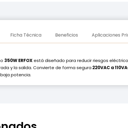
cantidad
Ficha Técnica
Beneficios
Aplicaciones Pri
co
350W ERFOX
está diseñado para reducir riesgos eléctrico
rada y la salida. Convierte de forma segura
220VAC a 110V
 baja potencia.
ionados