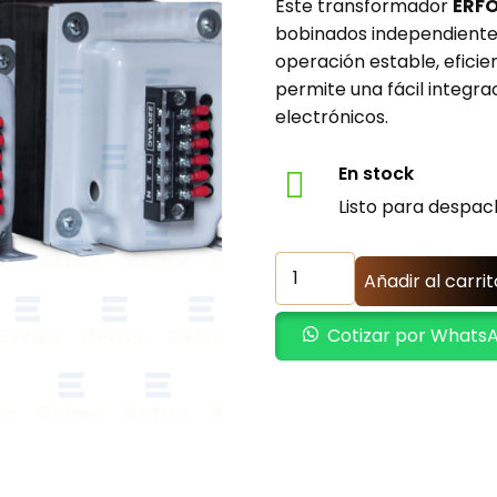
Este transformador
ERF
bobinados independientes
operación estable, eficie
permite una fácil integra
electrónicos.
En stock
Listo para despac
Transformador
Añadir al carrit
de
Aislamiento
Cotizar por Whats
Monofásico
350W
-
220VAC
a
110VAC