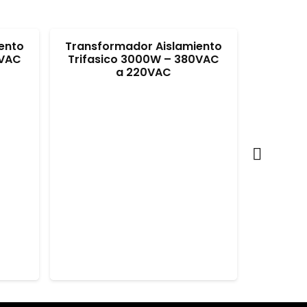
ento
Transformador Aislamiento
Transf
0VAC
Trifasico 3000W – 380VAC
Trifás
a 220VAC