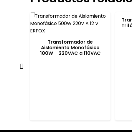
Tra
Trif
 de
Transformador de
fásico
Aislamiento Monofásico
110VAC
100W – 220VAC a 110VAC