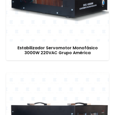
Estabilizador Servomotor Monofásico
3000W 220VAC Grupo América