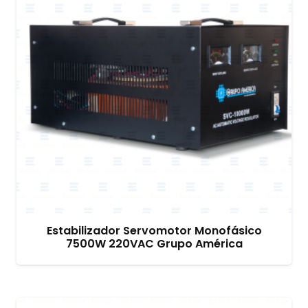
Estabilizador Servomotor Monofásico
7500W 220VAC Grupo América