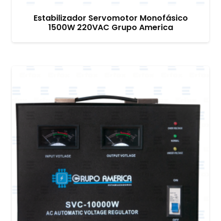
Estabilizador Servomotor Monofásico
1500W 220VAC Grupo America