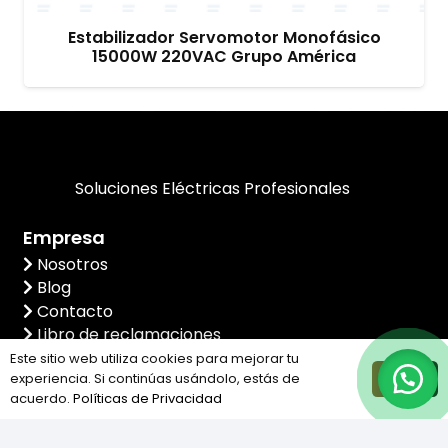
Estabilizador Servomotor Monofásico
15000W 220VAC Grupo América
Soluciones Eléctricas Profesionales
Empresa
Nosotros
Blog
Contacto
Libro de reclamaciones
Este sitio web utiliza cookies para mejorar tu
experiencia. Si continúas usándolo, estás de
Aceptar
Productos
acuerdo.
Políticas de Privacidad
Autotransformadores
Estabilizadores de Voltaje