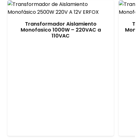
Transformador Aislamiento
Tr
Monofasico 1000W – 220VAC a
Monof
110VAC