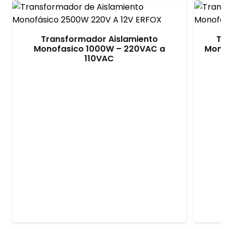
Transformador Aislamiento
Tr
Monofasico 1000W – 220VAC a
Monof
110VAC