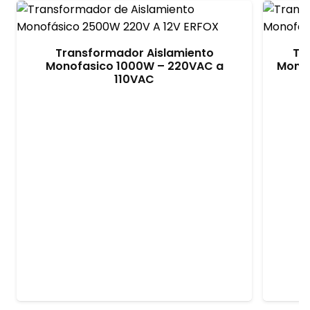
Transformador Aislamiento
Tr
Monofasico 1000W – 220VAC a
Monof
110VAC