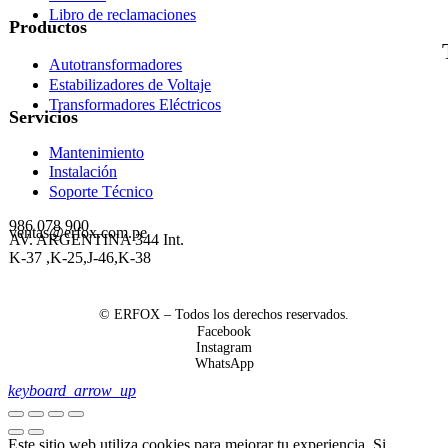
Libro de reclamaciones
Productos
Autotransformadores
Estabilizadores de Voltaje
Transformadores Eléctricos
Servicios
Mantenimiento
Instalación
Soporte Técnico
986 078 900
ventas@erfox.com.pe
AV. ARGENTINA 344 Int.
K-37 ,K-25,J-46,K-38
© ERFOX – Todos los derechos reservados.
Facebook
Instagram
WhatsApp
keyboard_arrow_up
Este sitio web utiliza cookies para mejorar tu experiencia. Si