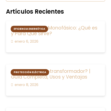
Artículos Recientes
Transformador Monofásico: ¿Qué es
EFICIENCIA ENERGÉTICA
y Para Qué Sirve?
enero 6, 2026
¿Qué es un Autotransformador? |
PROTECCIÓN ELÉCTRICA
Guía Completa, Usos y Ventajas
enero 8, 2026