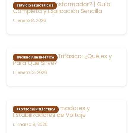
¿Qué es un Transformador? | Guía
SERVICIOS ELÉCTRICOS
Completa y Explicación Sencilla
enero 8, 2026
Transformador Trifásico: ¿Qué es y
EFICIENCIA ENERGÉTICA
Para Qué Sirve?
enero 13, 2026
Blog de Transformadores y
PROTECCIÓN ELÉCTRICA
Estabilizadores de Voltaje
marzo 8, 2026