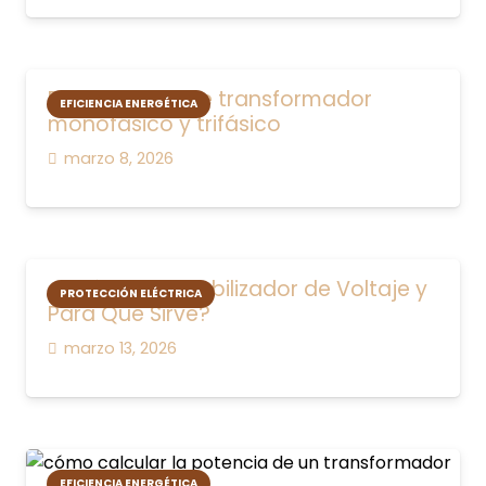
Diferencia entre transformador
EFICIENCIA ENERGÉTICA
monofásico y trifásico
marzo 8, 2026
¿Qué es un Estabilizador de Voltaje y
PROTECCIÓN ELÉCTRICA
Para Qué Sirve?
marzo 13, 2026
EFICIENCIA ENERGÉTICA